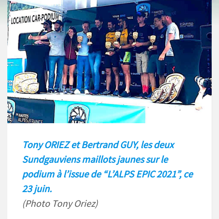
Tony ORIEZ et Bertrand GUY, les deux
Sundgauviens maillots jaunes sur le
podium à l’issue de “L’ALPS EPIC 2021”, ce
23 juin.
(Photo Tony Oriez)