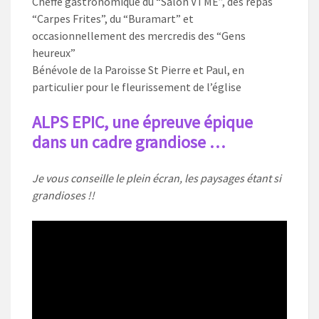
Cheffe gastronomique du “Salon VTME”, des repas
“Carpes Frites”, du “Buramart” et
occasionnellement des mercredis des “Gens
heureux”
Bénévole de la Paroisse St Pierre et Paul, en
particulier pour le fleurissement de l’église
ALPS EPIC, une épreuve épique
dans un cadre grandiose …
Je vous conseille le plein écran, les paysages étant si
grandioses !!