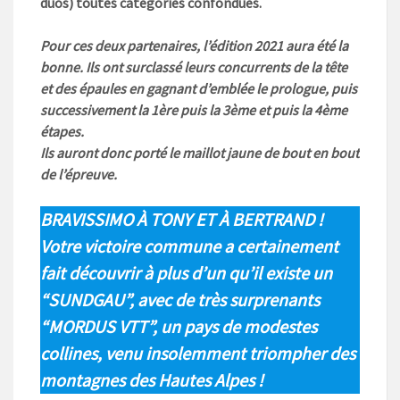
duos) toutes catégories confondues.
Pour ces deux partenaires, l’édition 2021 aura été la
bonne. Ils ont surclassé leurs concurrents de la tête
et des épaules en gagnant d’emblée le prologue, puis
successivement la 1ère puis la 3ème et puis la 4ème
étapes.
Ils auront donc porté le maillot jaune de bout en bout
de l’épreuve.
BRAVISSIMO À TONY ET À BERTRAND !
Votre victoire commune a certainement
fait découvrir à plus d’un qu’il existe un
“SUNDGAU”, avec de très surprenants
“MORDUS VTT”, un pays de modestes
collines, venu insolemment triompher des
montagnes des Hautes Alpes !