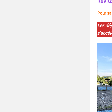
Revita
Pour sa
Les dé
s’accél