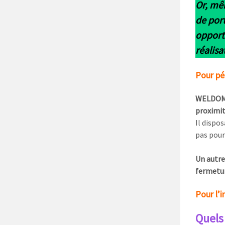
Or, mêm
de por
opport
réalisa
Pour pé
WELDOM n
proximit
Il dispo
pas pour 
Un autre
fermetur
Pour l’
Quels