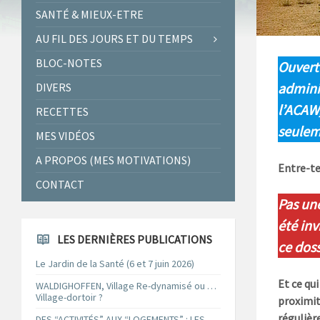
SANTÉ & MIEUX-ETRE
AU FIL DES JOURS ET DU TEMPS
BLOC-NOTES
Ouvert 
adminis
DIVERS
l’ACAW,
RECETTES
seulem
MES VIDÉOS
A PROPOS (MES MOTIVATIONS)
Entre-te
CONTACT
Pas une
été inv
LES DERNIÈRES PUBLICATIONS
ce doss
Le Jardin de la Santé (6 et 7 juin 2026)
Et ce qu
WALDIGHOFFEN, Village Re-dynamisé ou …
Village-dortoir ?
proximit
régulièr
DES “ACTIVITÉS” AUX “LOGEMENTS” : LES