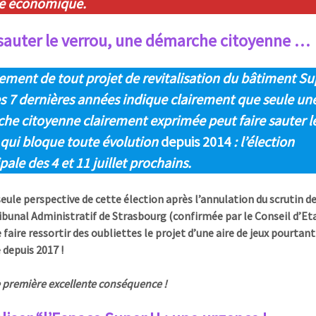
e économique.
 sauter le verrou, une démarche citoyenne …
ement de tout projet de revitalisation du bâtiment Su
es 7 dernières années indique clairement que seule un
he citoyenne clairement exprimée peut faire sauter l
 qui bloque toute évolution
depuis 2014
: l’élection
ale des 4 et 11 juillet prochains.
 seule perspective de cette élection après l’annulation du scrutin d
ribunal Administratif de Strasbourg (confirmée par le Conseil d’Eta
 faire ressortir des oubliettes le projet d’une aire de jeux pourtant
 depuis 2017 !
 première excellente conséquence !