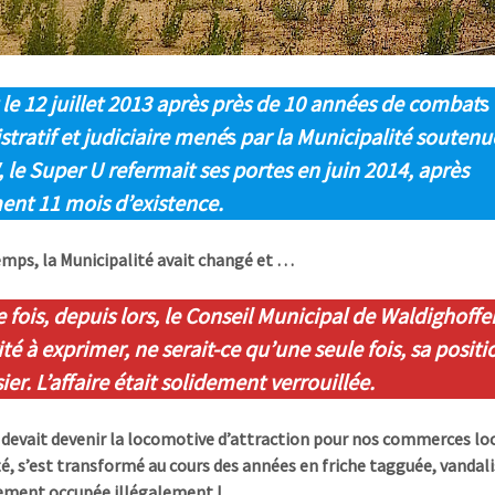
le 12 juillet 2013 après près de 10 années de combat
s
tratif et judiciaire mené
s
par la Municipalité soutenu
 le Super U refermait ses portes en juin 2014, après
ent 11 mois d’existence.
mps, la Municipalité avait changé et …
 fois, depuis lors, le Conseil Municipal de Waldighoffe
ité à exprimer, ne serait-ce qu’une seule fois, sa positi
ier. L’affaire était solidement verrouillée.
i devait devenir la locomotive d’attraction pour nos commerces lo
é, s’est transformé au cours des années en friche tagguée, vandali
ement occupée illégalement !