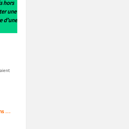
s hors
ter une
e d’une
uaient
ons …