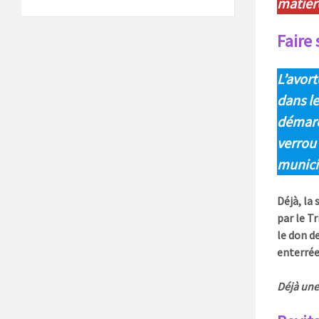
matièr
Faire
L’avort
dans l
démarc
verrou
municip
Déjà, la
par le T
le don de
enterrée
Déjà une