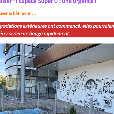
liser “l’Espace Super U : une urgence !
uver le bâtiment …
gradations extérieures ont commencé, elles pourraien
érer si rien ne bouge rapidement.