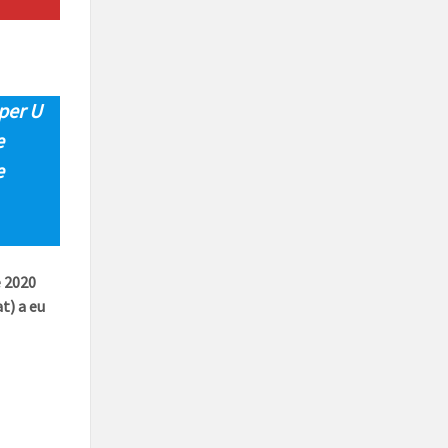
per U
e
e
e 2020
t) a eu