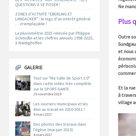
QUESTIONS À SE POSER !
Ne manqu
ZONES D’ACTIVITÉ “EBERLING ET
LANGACKER” : le legs d’un intérêt général
Plus 
… irremplaçable !
La pluviométrie 2025 relevée par Philippe
Outre so
Schmidlin et les chiffres annuels 1998-2025,
à Waldighoffen
Sundgau,
et nous 
économiq
périscol
GALERIE
commerça
Tout sur "Ma Salle de Sport 3.0"
dans cette vidéo très complète
Et la ru
sur le SPORT-SANTE
25 novembre 2019
à traver
village 
Les ouvriers municipaux et les
élus au travail en 2010-2011 !
9 mars 2017
Des photos des travaux dans
l'église (mai-juin 2013)
4 mars 2017