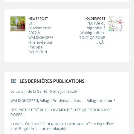
NEWER POST
OLDER POST
La
PLU rue du
pluviométrie
Vignoble à
2022 À
Waldighoffen :
WALDIGHOFFE
TOUT ÇÀ POUR
N relevée par
... ÇÀ !
Philippe
SCHMIDLIN
LES DERNIÈRES PUBLICATIONS
Le Jardin de la Santé (6 et 7 juin 2026)
WALDIGHOFFEN, Village Re-dynamisé ou … Village-dortoir ?
DES “ACTIVITÉS” AUX “LOGEMENTS” : LES QUESTIONS À SE
POSER !
ZONES D’ACTIVITÉ “EBERLING ET LANGACKER” : le legs d’un
intérêt général … irremplaçable !