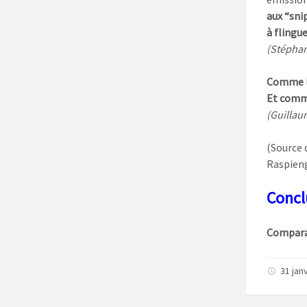
aux “sni
à flingu
(Stéphan
Comme la
Et comme
(Guillau
(Source 
Raspien
Concl
Comparai
31 jan