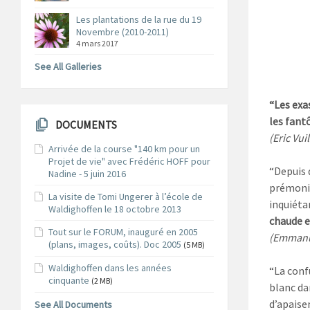
Les plantations de la rue du 19
Novembre (2010-2011)
4 mars 2017
See All Galleries
“Les exas
les fant
DOCUMENTS
(Eric Vui
Arrivée de la course "140 km pour un
Projet de vie" avec Frédéric HOFF pour
“Depuis d
Nadine - 5 juin 2016
prémonit
La visite de Tomi Ungerer à l’école de
inquiét
Waldighoffen le 18 octobre 2013
chaude e
Tout sur le FORUM, inauguré en 2005
(Emmanue
(plans, images, coûts). Doc 2005
(5 MB)
Waldighoffen dans les années
“La confu
cinquante
(2 MB)
blanc dan
d’apaise
See All Documents