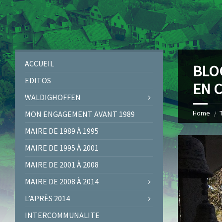
ACCUEIL
BLO
EDITOS
EN 
WALDIGHOFFEN
Home
MON ENGAGEMENT AVANT 1989
MAIRE DE 1989 À 1995
MAIRE DE 1995 À 2001
MAIRE DE 2001 À 2008
MAIRE DE 2008 À 2014
L’APRÈS 2014
INTERCOMMUNALITE