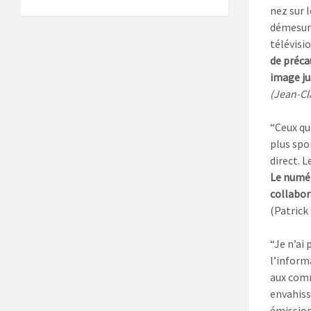
nez sur l
démesur
télévis
de préca
image jus
(Jean-Cl
“Ceux qu
plus spon
direct. 
Le numé
collabor
(Patrick
“Je n’ai 
l’informa
aux comme
envahissa
émissio