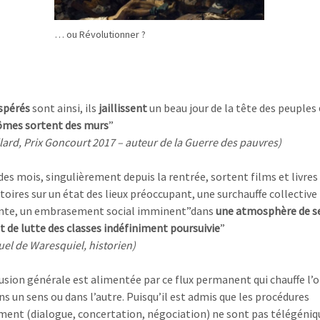
… ou Révolutionner ?
pérés
sont ainsi, ils
jaillissent
un beau jour de la tête des peuples
ômes sortent des murs
”
llard, Prix Goncourt 2017 – auteur de la Guerre des pauvres)
es mois, singulièrement depuis la rentrée, sortent films et livres
oires sur un état des lieux préoccupant, une surchauffe collective
ante, un embrasement social imminent”dans
une atmosphère de s
t de lutte des classes indéfiniment poursuivie
”
l de Waresquiel, historien)
sion générale est alimentée par ce flux permanent qui chauffe l’o
s un sens ou dans l’autre. Puisqu’il est admis que les procédures
ment (dialogue, concertation, négociation) ne sont pas télégéniq