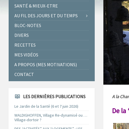
SANTÉ & MIEUX-ETRE
AU FIL DES JOURS ET DU TEMPS
BLOC-NOTES
DIVERS
RECETTES
MES VIDÉOS
A PROPOS (MES MOTIVATIONS)
CONTACT
LES DERNIÈRES PUBLICATIONS
A la Cha
Le Jardin de la Santé (6 et 7 juin 2026)
De la
WALDIGHOFFEN, Village Re-dynamisé ou …
Village-dortoir ?
DES “ACTIVITÉS” AUX “LOGEMENTS” : LES