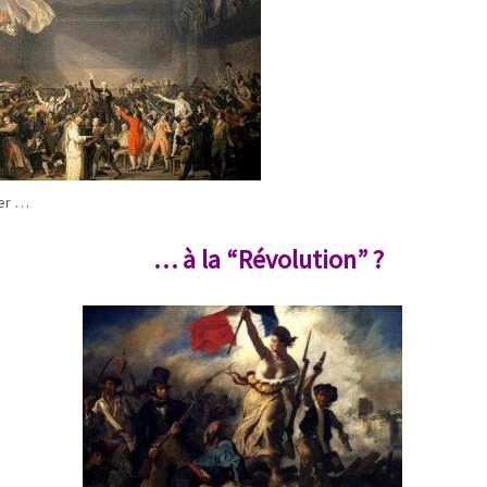
er …
… à la “Révolution” ?