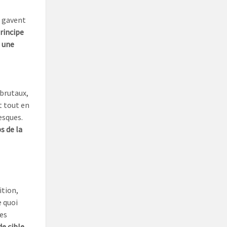
e gavent
principe
s une
brutaux,
t tout en
esques.
s de la
ition,
e quoi
des
de cible