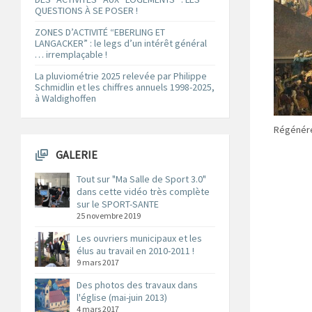
QUESTIONS À SE POSER !
ZONES D’ACTIVITÉ “EBERLING ET
LANGACKER” : le legs d’un intérêt général
… irremplaçable !
La pluviométrie 2025 relevée par Philippe
Schmidlin et les chiffres annuels 1998-2025,
à Waldighoffen
Régénér
GALERIE
Tout sur "Ma Salle de Sport 3.0"
dans cette vidéo très complète
sur le SPORT-SANTE
25 novembre 2019
Les ouvriers municipaux et les
élus au travail en 2010-2011 !
9 mars 2017
Des photos des travaux dans
l'église (mai-juin 2013)
4 mars 2017