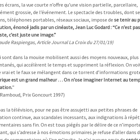
es écrans, la vue courte n’offre qu’une vision partielle, parcellaire,
ément grossie, de l’événement. Le spectacle des troubles, dont s
ions, téléphones portables, réseaux sociaux, impose de
se tenir au 
ution, énoncé jadis par un cinéaste, Jean Luc Godard : “Ce n’est pa
te, c’est juste une image.”
aude Raspiengas, Article Journal La Croix du 27/01/19)
i sont dans la mouise mobilisent aussi des moyens nouveaux, plus 
tanés, qui accélèrent le temps et suppriment la réflexion. On voi
Le vrai et le faux se mélangent dans ce torrent d’informations grot
rique est un grand malheur … On n’ose imaginer Internet au temp
ation.
”
 Ramboud, Prix Goncourt 1997)
pas la télévision, pour ne pas être assujetti aux petites phrases de
tion continue, aux scandales incessants, aux indignations à répét
ntaires sans fin. On est tous piégés par le délire de ce n’import
nt, qui s’adresse à nos émotions primaires.je refuse d’aller dans 
ns de commentaires où l’on m’invite. Je n’ai aucune envie de
servir 