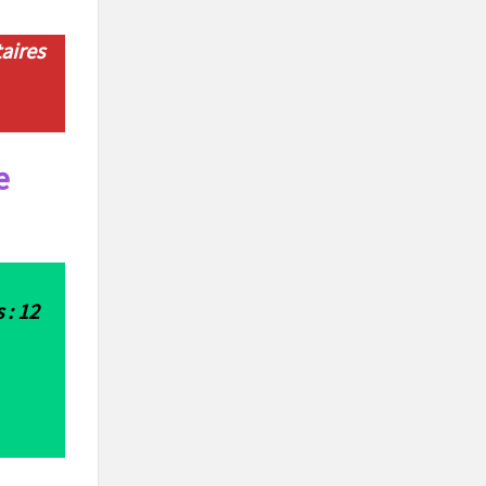
taires
e
 : 12