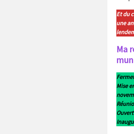
Et du c
une an
lende
Ma r
muni
Fermet
Mise en
novem
Réunio
Ouvertu
Inaugur