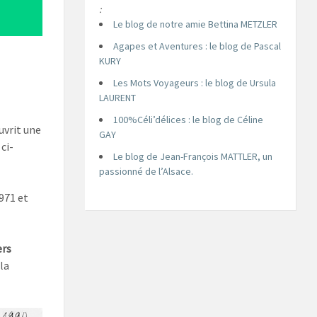
:
Le blog de notre amie Bettina METZLER
Agapes et Aventures : le blog de Pascal
KURY
Les Mots Voyageurs : le blog de Ursula
LAURENT
100%Céli’délices : le blog de Céline
uvrit une
GAY
ci-
Le blog de Jean-François MATTLER, un
passionné de l’Alsace.
971 et
ers
la