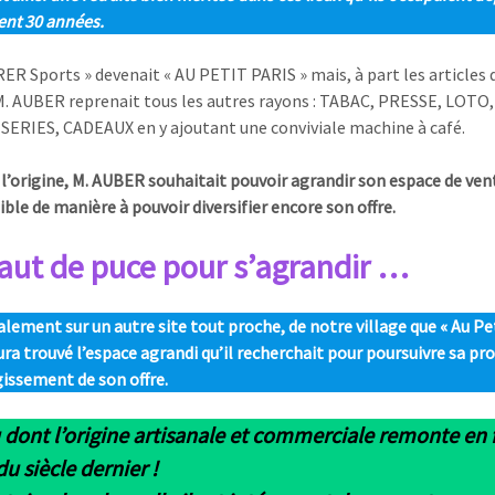
nt 30 années.
R Sports » devenait « AU PETIT PARIS » mais, à part les articles 
M. AUBER reprenait tous les autres rayons : TABAC, PRESSE, LOTO
ERIES, CADEAUX en y ajoutant une conviviale machine à café.
 l’origine, M. AUBER souhaitait pouvoir agrandir son espace de ven
ible de manière à pouvoir diversifier encore son offre.
aut de puce pour s’agrandir …
nalement sur un autre site tout proche, de notre village que « Au Pe
aura trouvé l’espace agrandi qu’il recherchait pour poursuivre sa pr
gissement de son offre.
 dont l’origine artisanale et commerciale remonte en f
u siècle dernier !