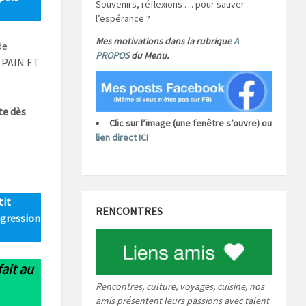
Souvenirs, réflexions … pour sauver
l’espérance ?
Mes motivations dans la rubrique
A
de
PROPOS
du Menu.
, PAIN ET
te dès
Clic sur l’image (une fenêtre s’ouvre) ou
lien direct ICI
tit
RENCONTRES
ogression
ait au
Rencontres, culture, voyages, cuisine, nos
amis présentent leurs passions avec talent