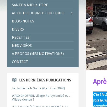
SANTÉ & MIEUX-ETRE
AU FIL DES JOURS ET DU TEMPS
BLOC-NOTES
DIVERS
RECETTES
MES VIDÉOS
A PROPOS (MES MOTIVATIONS)
CONTACT
Aprè
LES DERNIÈRES PUBLICATIONS
Le Jardin de la Santé (6 et 7 juin 2026)
C’est le
WALDIGHOFFEN, Village Re-dynamisé ou …
Village-dortoir ?
fois le 
prenaient
DES “ACTIVITÉS” AUX “LOGEMENTS” : LES