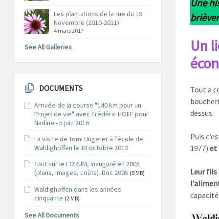
Une his
Les plantations de la rue du 19
brièv
Novembre (2010-2011)
4 mars 2017
Un l
See All Galleries
éco
DOCUMENTS
Tout a c
boucheri
Arrivée de la course "140 km pour un
dessus.
Projet de vie" avec Frédéric HOFF pour
Nadine - 5 juin 2016
Puis c’e
La visite de Tomi Ungerer à l’école de
Waldighoffen le 18 octobre 2013
1977)
et 
Tout sur le FORUM, inauguré en 2005
Leur fil
(plans, images, coûts). Doc 2005
(5 MB)
l’aliment
Waldighoffen dans les années
capacité
cinquante
(2 MB)
See All Documents