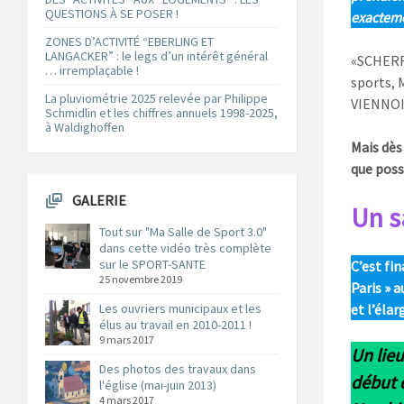
QUESTIONS À SE POSER !
exacteme
ZONES D’ACTIVITÉ “EBERLING ET
LANGACKER” : le legs d’un intérêt général
«SCHERRE
… irremplaçable !
sports, 
La pluviométrie 2025 relevée par Philippe
VIENNOIS
Schmidlin et les chiffres annuels 1998-2025,
à Waldighoffen
Mais dès
que poss
GALERIE
Un s
Tout sur "Ma Salle de Sport 3.0"
dans cette vidéo très complète
sur le SPORT-SANTE
C’est fi
25 novembre 2019
Paris » 
Les ouvriers municipaux et les
et l’élar
élus au travail en 2010-2011 !
9 mars 2017
Un lieu
Des photos des travaux dans
début d
l'église (mai-juin 2013)
4 mars 2017