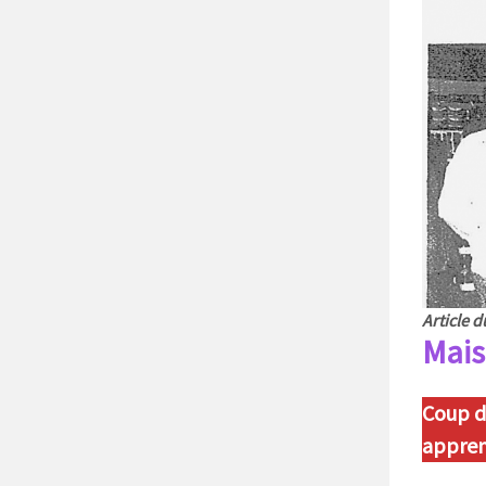
Article 
Mais
Coup d
appreni