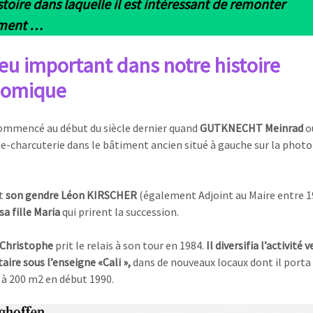
toire dans laquelle il est intéressant de remonter
ement …
ieu important dans notre histoire
nomique
ommencé au début du siècle dernier quand
GUTKNECHT Meinrad
o
e-charcuterie dans le bâtiment ancien situé à gauche sur la photo 
st
son gendre Léon KIRSCHER
(également Adjoint au Maire entre 1
sa fille Maria
qui prirent la succession.
s Christophe
prit le relais à son tour en 1984.
Il diversifia l’activité v
aire sous l’enseigne «Cali »,
dans de nouveaux locaux dont il porta 
 à 200 m2 en début 1990.