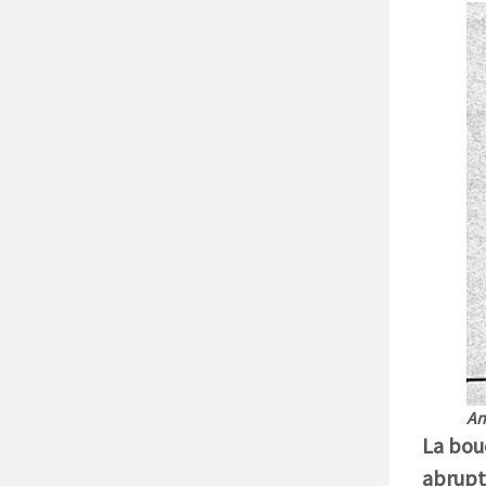
An
La bou
abrupt