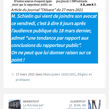
Article du journal “l’Alsace” du 27 mars 2021
M. Schielin qui vient de joindre son avocat
ce vendredi, c’est à dire 8 jours après
l’audience publique du 18 mars dernier,
admet “une tendance par rapport aux
conclusions du rapporteur public”.
On ne peut que lui donner raison sur ce
point !
27 mars 2021 dans
Municipales 2020/2021
,
Règles et
pratiques
NEWER POST
OLDER POST
Le Restaurant
LE JEAN, UN
"Zur Krone" à
VÊTEMENT DE