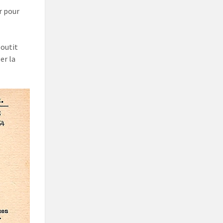
r pour
boutit
er la