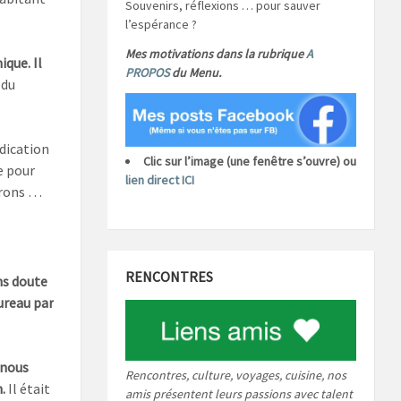
Souvenirs, réflexions … pour sauver
l’espérance ?
Mes motivations dans la rubrique
A
que. Il
PROPOS
du Menu.
 du
ndication
Clic sur l’image (une fenêtre s’ouvre) ou
e pour
lien direct ICI
irons …
RENCONTRES
ns doute
aureau par
 nous
Rencontres, culture, voyages, cuisine, nos
.
Il était
amis présentent leurs passions avec talent