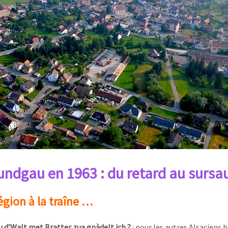
undgau en 1963 :
du retard au sursa
égion à la traîne …
vu d’Walt met Bratter zua gnàdelt ich ?
: pour les autres Alsaciens 