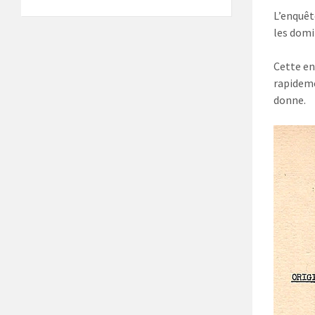
L’enquêt
les domin
Cette en
rapideme
donne.