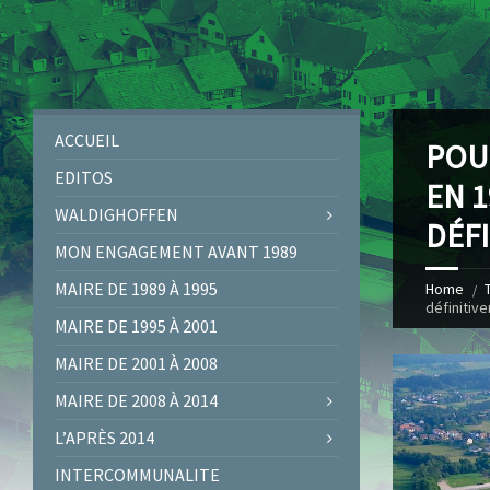
ACCUEIL
POU
EDITOS
EN 1
WALDIGHOFFEN
DÉFI
MON ENGAGEMENT AVANT 1989
MAIRE DE 1989 À 1995
Home
définitiv
MAIRE DE 1995 À 2001
MAIRE DE 2001 À 2008
MAIRE DE 2008 À 2014
L’APRÈS 2014
INTERCOMMUNALITE