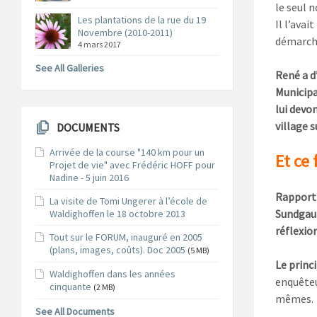
le seul n
Les plantations de la rue du 19
Il l’ava
Novembre (2010-2011)
démarch
4 mars 2017
See All Galleries
René a d
Municipal
lui devo
village 
DOCUMENTS
Arrivée de la course "140 km pour un
Et ce 
Projet de vie" avec Frédéric HOFF pour
Nadine - 5 juin 2016
Rapport 
La visite de Tomi Ungerer à l’école de
Sundgau 
Waldighoffen le 18 octobre 2013
réflexion
Tout sur le FORUM, inauguré en 2005
(plans, images, coûts). Doc 2005
(5 MB)
Le princi
Waldighoffen dans les années
enquêteu
cinquante
(2 MB)
mêmes.
See All Documents