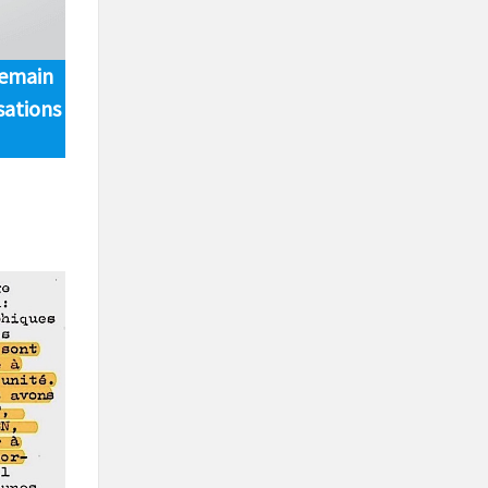
demain
sations