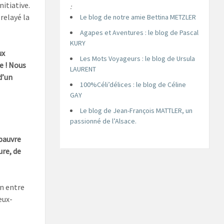
nitiative.
:
relayé la
Le blog de notre amie Bettina METZLER
Agapes et Aventures : le blog de Pascal
KURY
ux
Les Mots Voyageurs : le blog de Ursula
e ! Nous
LAURENT
d’un
100%Céli’délices : le blog de Céline
GAY
Le blog de Jean-François MATTLER, un
passionné de l’Alsace.
 pauvre
ure, de
on entre
eux-