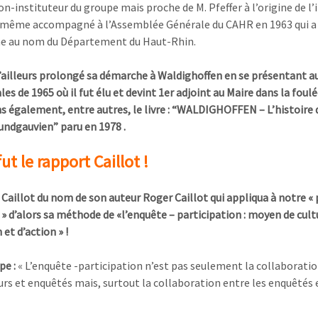
on-instituteur du groupe mais proche de M. Pfeffer à l’origine de l’i
it même accompagné à l’Assemblée Générale du CAHR en 1963 qui a 
e au nom du Département du Haut-Rhin.
’ailleurs prolongé sa démarche à Waldighoffen en se présentant a
es de 1965 où il fut élu et devint 1er adjoint au Maire dans la foulé
ns également, entre autres, le livre : “WALDIGHOFFEN – L’histoire 
sundgauvien” paru en 1978 .
fut le rapport Caillot !
Caillot du nom de son auteur Roger Caillot qui appliqua à notre «
» d’alors sa méthode de «l’enquête – participation : moyen de cult
 et d’action » !
pe :
« L’enquête -participation n’est pas seulement la collaborati
rs et enquêtés mais, surtout la collaboration entre les enquêtés 