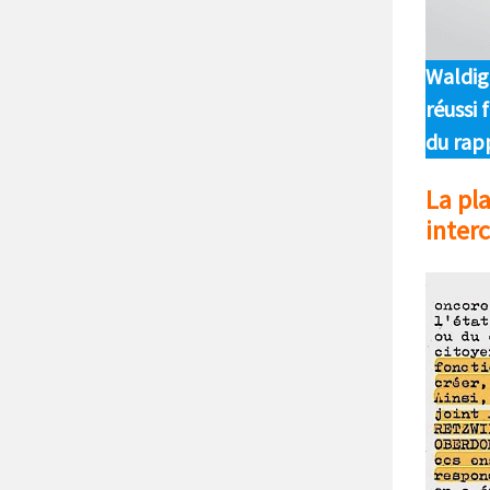
Waldig
réussi 
du rapp
La pl
inter