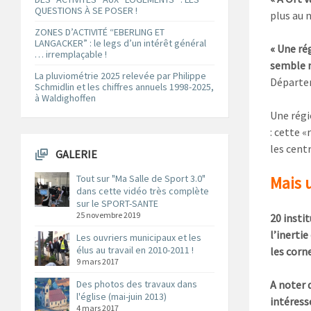
QUESTIONS À SE POSER !
plus au n
ZONES D’ACTIVITÉ “EBERLING ET
LANGACKER” : le legs d’un intérêt général
« Une ré
… irremplaçable !
semble 
La pluviométrie 2025 relevée par Philippe
Départe
Schmidlin et les chiffres annuels 1998-2025,
à Waldighoffen
Une régi
: cette 
les cent
GALERIE
Mais u
Tout sur "Ma Salle de Sport 3.0"
dans cette vidéo très complète
sur le SPORT-SANTE
25 novembre 2019
20 insti
l’inertie
Les ouvriers municipaux et les
élus au travail en 2010-2011 !
les corne
9 mars 2017
A noter q
Des photos des travaux dans
l'église (mai-juin 2013)
intéress
4 mars 2017