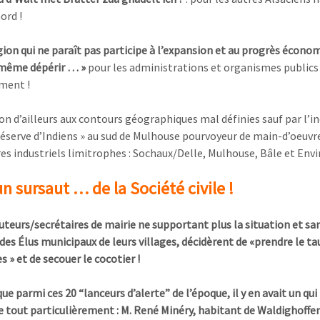
ord !
gion qui ne paraît pas participe à l’expansion et au progrès économi
même dépérir … »
pour les administrations et organismes publics
ment !
on d’ailleurs aux contours géographiques mal définies sauf par l’i
«réserve d’Indiens » au sud de Mulhouse pourvoyeur de main-d’oeuvr
res industriels limitrophes : Sochaux/Delle, Mulhouse, Bâle et Env
n sursaut … de la Société civile !
tuteurs/secrétaires de mairie ne supportant plus la situation et sa
 des Élus municipaux de leurs villages, décidèrent de «prendre le t
s » et de secouer le cocotier !
ue parmi ces 20 “lanceurs d’alerte” de l’époque, il y en avait un qui
e tout particulièrement : M. René Minéry, habitant de Waldighoffen