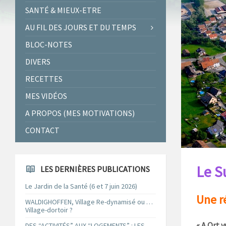
SANTÉ & MIEUX-ETRE
AU FIL DES JOURS ET DU TEMPS
BLOC-NOTES
DIVERS
RECETTES
MES VIDÉOS
A PROPOS (MES MOTIVATIONS)
CONTACT
Le S
LES DERNIÈRES PUBLICATIONS
Le Jardin de la Santé (6 et 7 juin 2026)
Une r
WALDIGHOFFEN, Village Re-dynamisé ou …
Village-dortoir ?
« A Ort 
DES “ACTIVITÉS” AUX “LOGEMENTS” : LES