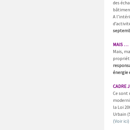
des éch
bâtimen
A l’inté
d’activit
septemb
MAIS …
Mais, ma
propriét
responsab
énergie 
CADRE J
Ce sont r
modernisa
la Loi 20
Urbain (S
(Voir ici)