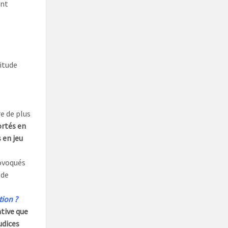
ent
titude
e de plus
rtés en
 en jeu
ovoqués
 de
tion ?
ative que
udices