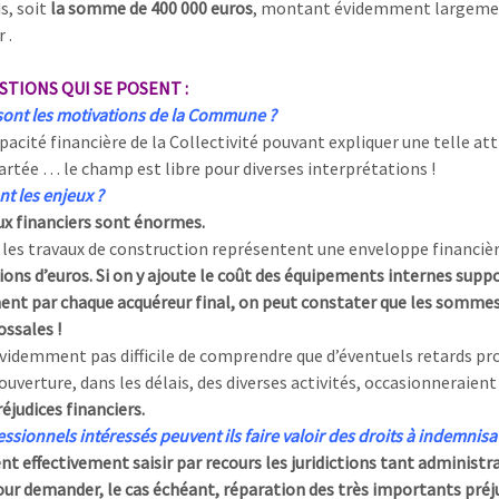
s, soit
la somme de 400 000 euros
, montant évidemment largem
 .
STIONS QUI SE POSENT :
sont les motivations de la Commune ?
acité financière de la Collectivité pouvant expliquer une telle at
cartée … le champ est libre pour diverses interprétations !
t les enjeux ?
ux financiers sont énormes.
 les travaux de construction représentent une enveloppe financièr
ions d’euros. Si on y ajoute le coût des équipements internes suppo
ent par chaque acquéreur final, on peut constater que les sommes
ossales !
 évidemment pas difficile de comprendre que d’éventuels retards pr
ouverture, dans les délais, des diverses activités, occasionneraient
éjudices financiers.
ssionnels intéressés peuvent ils faire valoir des droits à indemnisa
ent effectivement saisir par recours les juridictions tant administr
our demander, le cas échéant, réparation des très importants préj