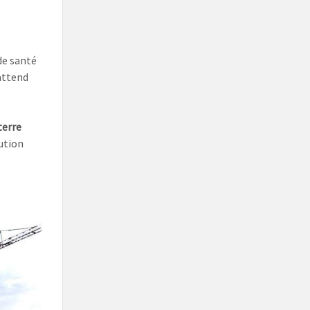
de santé
attend
terre
ution