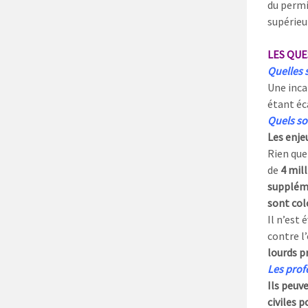
du permi
supérieur
LES QUE
Quelles 
Une incap
étant é
Quels son
Les enje
Rien que
de
4 mill
supplém
sont col
Il n’est
contre l’
lourds pr
Les profe
Ils peuv
civiles p