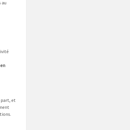
s au
ivité
 en
 part, et
ement
tions.