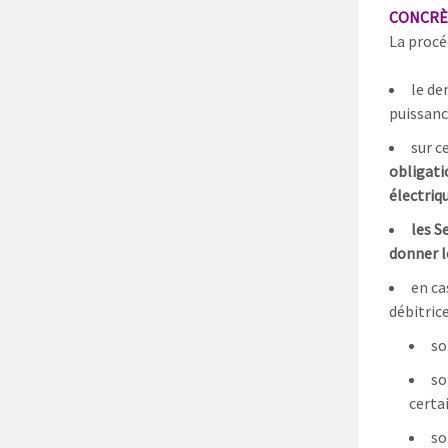
CONCRÈ
La procé
le de
puissance
sur ce
obligatio
électriq
les S
donner l
en ca
débitric
so
so
certa
so