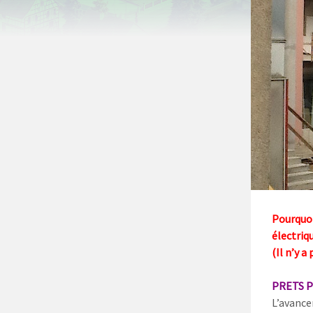
Pourquoi
électriq
(Il n’y 
PRETS 
L’avance