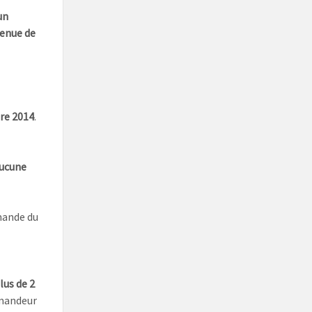
un
tenue de
re 2014
.
aucune
emande du
lus de 2
mandeur