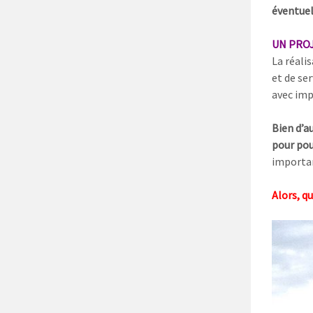
éventuel
UN PROJ
La réali
et de se
avec imp
Bien d’
pour pouv
importan
Alors, q