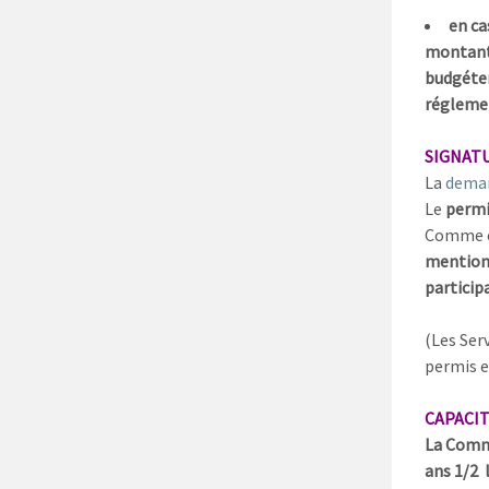
en ca
montant 
budgéte
réglemen
SIGNATU
La
deman
Le
permis
Comme o
mention n
participa
(Les Ser
permis et
CAPACIT
La Com
ans 1/2 