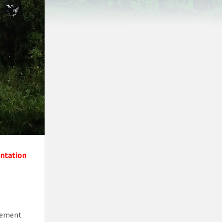
entation
̀vement