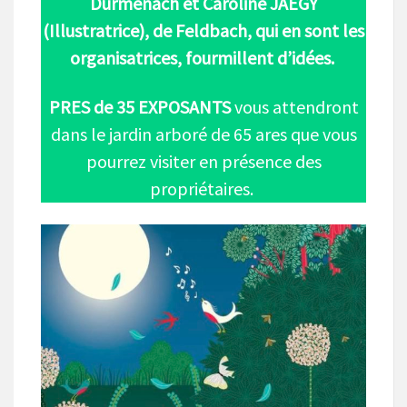
Durmenach et Caroline JAEGY
(Illustratrice), de Feldbach, qui en sont les
organisatrices, fourmillent d’idées.
PRES de 35 EXPOSANTS
vous attendront
dans le jardin arboré de 65 ares que vous
pourrez visiter en présence des
propriétaires.