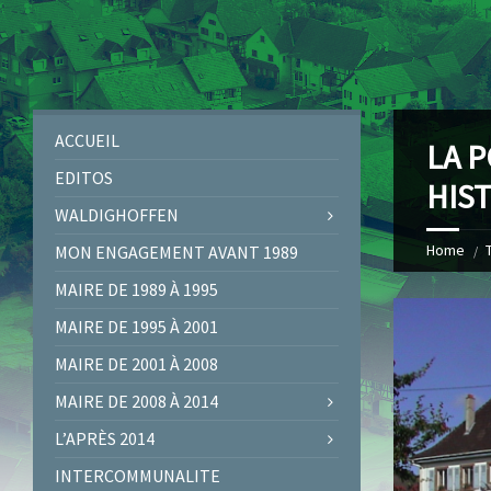
ACCUEIL
LA 
EDITOS
HIS
WALDIGHOFFEN
Home
MON ENGAGEMENT AVANT 1989
MAIRE DE 1989 À 1995
MAIRE DE 1995 À 2001
MAIRE DE 2001 À 2008
MAIRE DE 2008 À 2014
L’APRÈS 2014
INTERCOMMUNALITE