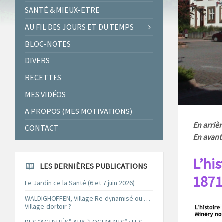
SANTÉ & MIEUX-ETRE
AU FIL DES JOURS ET DU TEMPS
BLOC-NOTES
DIVERS
RECETTES
MES VIDÉOS
A PROPOS (MES MOTIVATIONS)
En arriè
CONTACT
En avant
L’hi
LES DERNIÈRES PUBLICATIONS
1871
Le Jardin de la Santé (6 et 7 juin 2026)
WALDIGHOFFEN, Village Re-dynamisé ou …
Village-dortoir ?
DES “ACTIVITÉS” AUX “LOGEMENTS” : LES