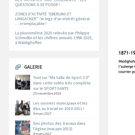
QUESTIONS À SE POSER !
ZONES D’ACTIVITÉ “EBERLING ET
LANGACKER” : le legs d’un intérêt général
… irremplaçable !
La pluviométrie 2025 relevée par Philippe
Schmidlin et les chiffres annuels 1998-2025,
à Waldighoffen
GALERIE
Tout sur "Ma Salle de Sport 3.0"
dans cette vidéo très complète
sur le SPORT-SANTE
25 novembre 2019
Les ouvriers municipaux et les
élus au travail en 2010-2011 !
9 mars 2017
Des photos des travaux dans
l'église (mai-juin 2013)
4 mars 2017