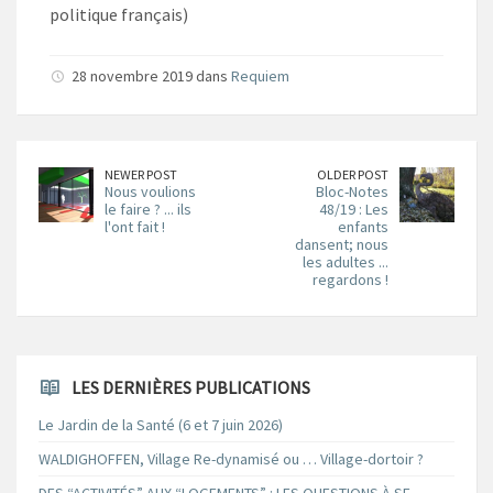
politique français)
28 novembre 2019 dans
Requiem
NEWER POST
OLDER POST
Nous voulions
Bloc-Notes
le faire ? ... ils
48/19 : Les
l'ont fait !
enfants
dansent; nous
les adultes ...
regardons !
LES DERNIÈRES PUBLICATIONS
Le Jardin de la Santé (6 et 7 juin 2026)
WALDIGHOFFEN, Village Re-dynamisé ou … Village-dortoir ?
DES “ACTIVITÉS” AUX “LOGEMENTS” : LES QUESTIONS À SE