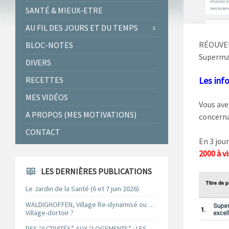
SANTÉ & MIEUX-ETRE
AU FIL DES JOURS ET DU TEMPS
RÉOUVE
BLOC-NOTES
Supermar
DIVERS
Les info
RECETTES
MES VIDÉOS
Vous avez
A PROPOS (MES MOTIVATIONS)
concerna
CONTACT
En 3 jour
2000 à v
LES DERNIÈRES PUBLICATIONS
Le Jardin de la Santé (6 et 7 juin 2026)
WALDIGHOFFEN, Village Re-dynamisé ou …
Village-dortoir ?
DES “ACTIVITÉS” AUX “LOGEMENTS” : LES