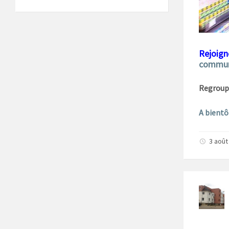
Rejoign
commun
Regroup
A bientô
3 août