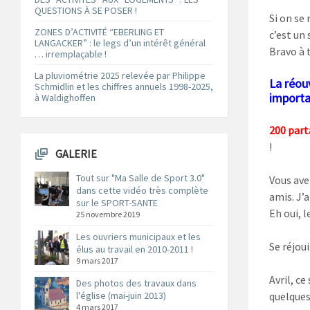
QUESTIONS À SE POSER !
Si on se
ZONES D’ACTIVITÉ “EBERLING ET
c’est un
LANGACKER” : le legs d’un intérêt général
Bravo à
… irremplaçable !
La pluviométrie 2025 relevée par Philippe
La réo
Schmidlin et les chiffres annuels 1998-2025,
importa
à Waldighoffen
200 part
!
GALERIE
Tout sur "Ma Salle de Sport 3.0"
Vous ave
dans cette vidéo très complète
amis. J’a
sur le SPORT-SANTE
Eh oui, l
25 novembre 2019
Les ouvriers municipaux et les
Se réjoui
élus au travail en 2010-2011 !
9 mars 2017
Avril, ce
Des photos des travaux dans
l'église (mai-juin 2013)
quelques
4 mars 2017