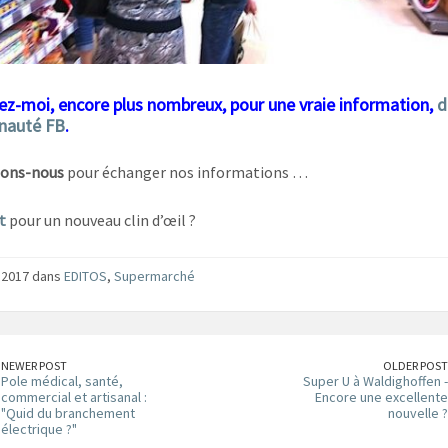
ez-moi, encore plus nombreux, pour une vraie information,
d
auté FB
.
ons-nous
pour échanger nos informations …
t
pour un nouveau clin d’œil ?
 2017 dans
EDITOS
,
Supermarché
NEWER POST
OLDER POST
Pole médical, santé,
Super U à Waldighoffen -
commercial et artisanal :
Encore une excellente
"Quid du branchement
nouvelle ?
électrique ?"