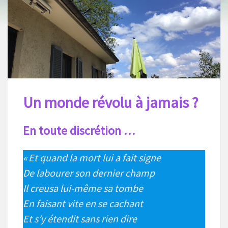
Un monde révolu à jamais ?
En toute discrétion
…
« Et quand la mort lui a fait signe
De labourer son dernier champ
Il creusa lui-même sa tombe
En faisant vite en se cachant
Et s’y étendit sans rien dire