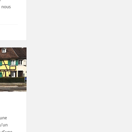
e nous
 une
u’un
 d’une