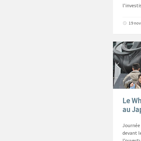
l’invest
19 no
Le Wh
au Ja
Journée 
devant l
l’ouvert