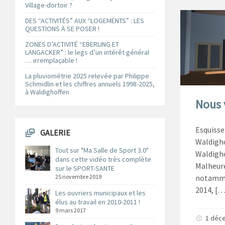
Village-dortoir ?
DES “ACTIVITÉS” AUX “LOGEMENTS” : LES
QUESTIONS À SE POSER !
ZONES D’ACTIVITÉ “EBERLING ET
LANGACKER” : le legs d’un intérêt général
… irremplaçable !
La pluviométrie 2025 relevée par Philippe
Schmidlin et les chiffres annuels 1998-2025,
à Waldighoffen
Nous v
Esquisse
GALERIE
Waldigho
Tout sur "Ma Salle de Sport 3.0"
Waldigho
dans cette vidéo très complète
Malheur
sur le SPORT-SANTE
25 novembre 2019
notammen
2014, […
Les ouvriers municipaux et les
élus au travail en 2010-2011 !
9 mars 2017
1 déc