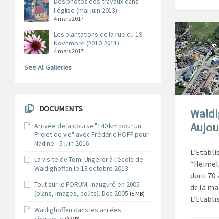
Des photos des travaux dans
l'église (mai-juin 2013)
4 mars 2017
Les plantations de la rue du 19
Novembre (2010-2011)
4 mars 2017
See All Galleries
DOCUMENTS
Waldi
Aujou
Arrivée de la course "140 km pour un
Projet de vie" avec Frédéric HOFF pour
Nadine - 5 juin 2016
L’Etabl
La visite de Tomi Ungerer à l’école de
“Heimelig
Waldighoffen le 18 octobre 2013
dont 70 
Tout sur le FORUM, inauguré en 2005
de la ma
(plans, images, coûts). Doc 2005
(5 MB)
L’Etabli
Waldighoffen dans les années
cinquante
(2 MB)