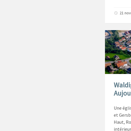
21 no
Waldi
Aujour
Une égli
et Gersb
Haut, Ro
intérieu