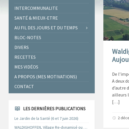
INTERCOMMUNALITE
SANTÉ & MIEUX-ETRE
AU FIL DES JOURS ET DU TEMPS
BLOC-NOTES
DIVERS
Waldi
RECETTES
Aujou
MES VIDÉOS
De l’imp
A PROPOS (MES MOTIVATIONS)
A deux d
CONTACT
d’autre 
ailleurs 
[…]
LES DERNIÈRES PUBLICATIONS
2 déc
Le Jardin de la Santé (6 et 7 juin 2026)
WALDIGHOFFEN, Village Re-dynamisé ou …