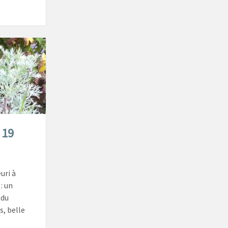
 19
uri à
: un
 du
s, belle