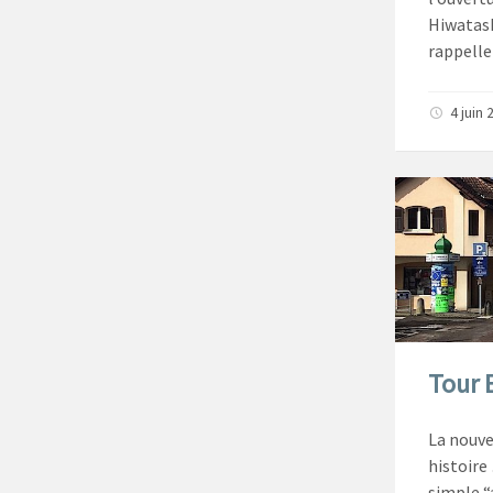
Hiwatash
rappelle
4 juin 
Tour E
La nouve
histoire
simple “