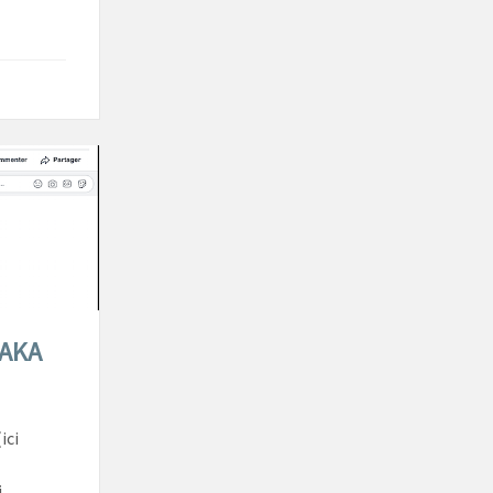
SAKA
ici
i