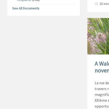
25 no
See All Documents
A Wald
nove
La rue d
travers 
magnifiq
XXIème s
opportun