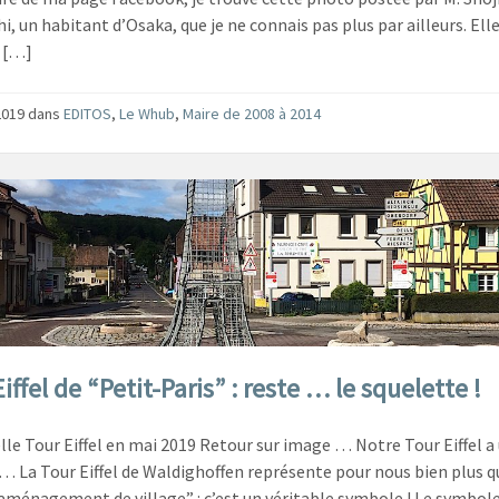
i, un habitant d’Osaka, que je ne connais pas plus par ailleurs. Ell
 […]
2019
dans
EDITOS
,
Le Whub
,
Maire de 2008 à 2014
iffel de “Petit-Paris” : reste … le squelette !
lle Tour Eiffel en mai 2019 Retour sur image … Notre Tour Eiffel a
 … La Tour Eiffel de Waldighoffen représente pour nous bien plus q
aménagement de village” : c’est un véritable symbole ! Le symbole