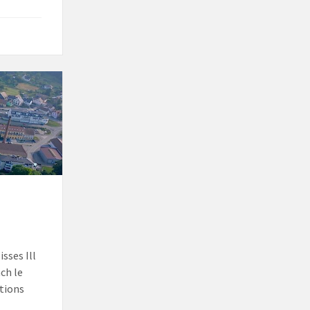
sses Ill
ch le
tions