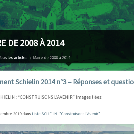
E DE 2008 À 2014
Tous les articles
Maire de 2008 à 2014
ent Schielin 2014 n°3 – Réponses et questi
HIELIN : “CONSTRUISONS L’AVENIR” Images liées:
cembre 2019
dans
Liste SCHIELIN : "Construisons l'Avenir"