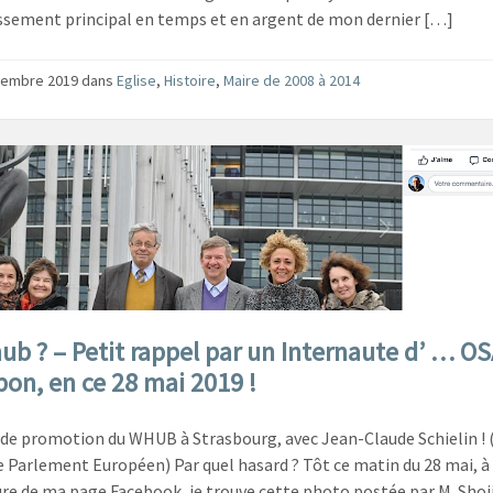
issement principal en temps et en argent de mon dernier […]
vembre 2019
dans
Eglise
,
Histoire
,
Maire de 2008 à 2014
ub ? – Petit rappel par un Internaute d’ … O
pon, en ce 28 mai 2019 !
de promotion du WHUB à Strasbourg, avec Jean-Claude Schielin ! (
e Parlement Européen) Par quel hasard ? Tôt ce matin du 28 mai, à
ure de ma page Facebook, je trouve cette photo postée par M. Shoj