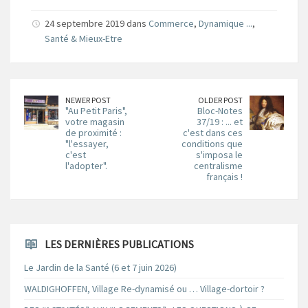
24 septembre 2019 dans
Commerce
,
Dynamique ...
,
Santé & Mieux-Etre
NEWER POST
OLDER POST
"Au Petit Paris",
Bloc-Notes
votre magasin
37/19 : ... et
de proximité :
c'est dans ces
"l'essayer,
conditions que
c'est
s'imposa le
l'adopter".
centralisme
français !
LES DERNIÈRES PUBLICATIONS
Le Jardin de la Santé (6 et 7 juin 2026)
WALDIGHOFFEN, Village Re-dynamisé ou … Village-dortoir ?