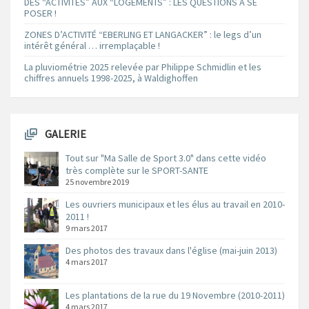
DES “ACTIVITÉS” AUX “LOGEMENTS” : LES QUESTIONS À SE
POSER !
ZONES D’ACTIVITÉ “EBERLING ET LANGACKER” : le legs d’un
intérêt général … irremplaçable !
La pluviométrie 2025 relevée par Philippe Schmidlin et les
chiffres annuels 1998-2025, à Waldighoffen
GALERIE
Tout sur "Ma Salle de Sport 3.0" dans cette vidéo
très complète sur le SPORT-SANTE
25 novembre 2019
Les ouvriers municipaux et les élus au travail en 2010-
2011 !
9 mars 2017
Des photos des travaux dans l'église (mai-juin 2013)
4 mars 2017
Les plantations de la rue du 19 Novembre (2010-2011)
4 mars 2017