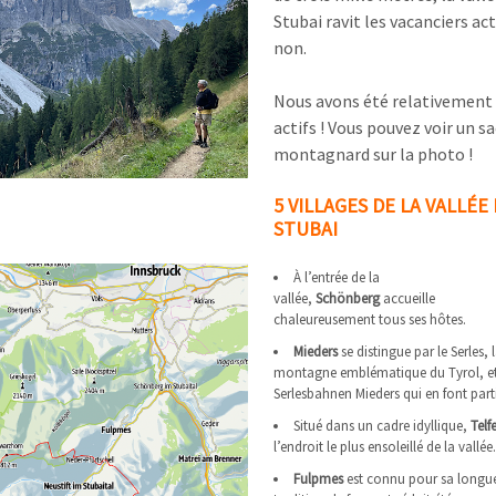
Stubai ravit les vacanciers act
non.
Nous avons été relativement
actifs ! Vous pouvez voir un s
montagnard sur la photo !
5 VILLAGES DE LA VALLÉE
STUBAI
À l’entrée de la
vallée,
Schönberg
accueille
chaleureusement tous ses hôtes.
Mieders
se distingue par le Serles, 
montagne emblématique du Tyrol, et
Serlesbahnen Mieders qui en font part
Situé dans un cadre idyllique,
Telf
l’endroit le plus ensoleillé de la vallée
Fulpmes
est connu pour sa longu