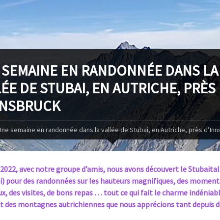
 SEMAINE EN RANDONNÉE DANS LA
ÉE DE STUBAI, EN AUTRICHE, PRÈS
NNSBRUCK
Une semaine en randonnée dans la vallée de Stubai, en Autriche, près d’Inn
 2022, avec notre groupe d’amis, nous avons découvert le Stubaital
i) pour des randonnées sur les hauteurs magnifiques, des moment
x, des visites, de bons repas … tout ce qui fait le charme indéniab
et des montagnes autrichiennes que nous apprécions tant depuis d