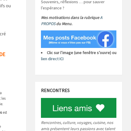
Souvenirs, réflexions … pour sauver
ifs ou
l’espérance ?
Mes motivations dans la rubrique
A
PROPOS
du Menu.
acré
Clic sur l’image (une fenêtre s’ouvre) ou
 DE
lien direct ICI
RENCONTRES
la
 les
ie.
es
est
.
Rencontres, culture, voyages, cuisine, nos
e
amis présentent leurs passions avec talent