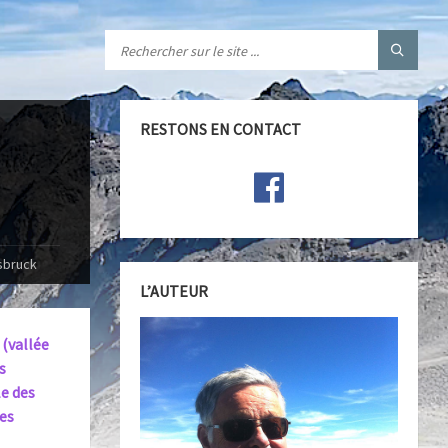
RESTONS EN CONTACT
sbruck
L’AUTEUR
 (vallée
s
le des
es