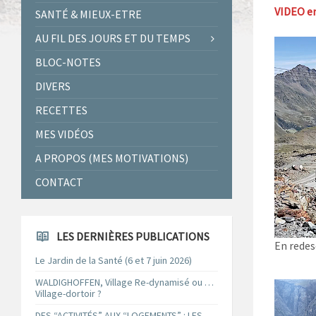
VIDEO e
SANTÉ & MIEUX-ETRE
AU FIL DES JOURS ET DU TEMPS
BLOC-NOTES
DIVERS
RECETTES
MES VIDÉOS
A PROPOS (MES MOTIVATIONS)
CONTACT
LES DERNIÈRES PUBLICATIONS
En redes
Le Jardin de la Santé (6 et 7 juin 2026)
WALDIGHOFFEN, Village Re-dynamisé ou …
Village-dortoir ?
DES “ACTIVITÉS” AUX “LOGEMENTS” : LES