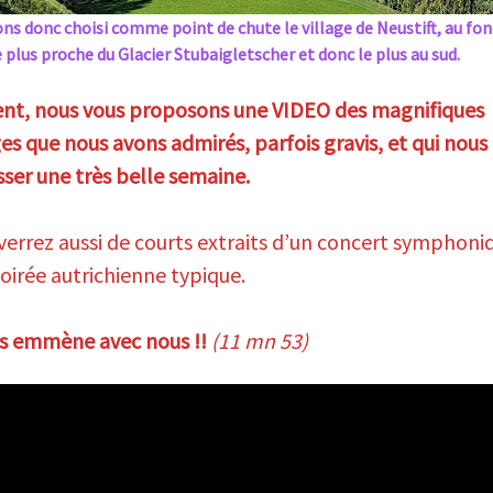
ns donc choisi comme point de chute le village de Neustift, au fon
e plus proche du Glacier Stubaigletscher et donc le plus au sud.
ent, nous vous proposons une VIDEO des magnifiques
s que nous avons admirés, parfois gravis, et qui nous
sser une très belle semaine.
verrez aussi de courts extraits d’un concert symphoni
oirée autrichienne typique.
s emmène avec nous !!
(11 mn 53)