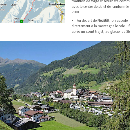
tradition de forge et séduit été comm
avec le centre de ski et de randonnée 
2000.
Au départ de
Neustift
, on accède
directement à la montagne locale Elfe
après un court trajet, au glacier de St