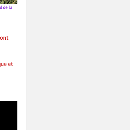
d de la
 ont
que et