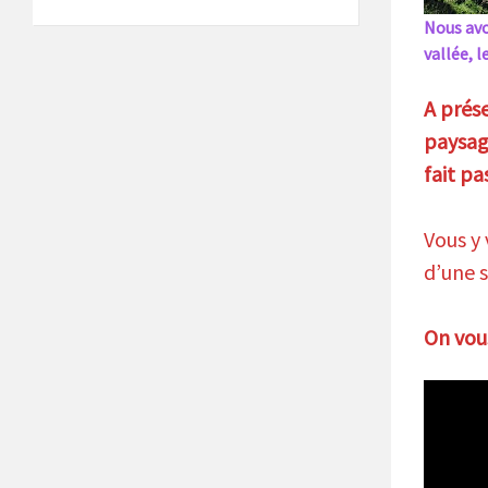
Nous avo
vallée, l
A prés
paysage
fait pa
Vous y 
d’une s
On vou