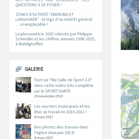
QUESTIONS À SE POSER !
ZONES D’ACTIVITÉ “EBERLING ET
LANGACKER” : le legs d’un intérêt général
… irremplaçable !
La pluviométrie 2025 relevée par Philippe
Schmidlin et les chiffres annuels 1998-2025,
à Waldighoffen
GALERIE
Tout sur "Ma Salle de Sport 3.0"
dans cette vidéo très complète
sur le SPORT-SANTE
25 novembre 2019
Les ouvriers municipaux et les
élus au travail en 2010-2011 !
9 mars 2017
Des photos des travaux dans
l'église (mai-juin 2013)
4 mars 2017