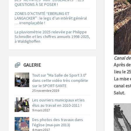
QUESTIONS À SE POSER !
ZONES D’ACTIVITÉ “EBERLING ET
LANGACKER” : le legs d’un intérêt général
… irremplaçable !
La pluviométrie 2025 relevée par Philippe
Schmidlin et les chiffres annuels 1998-2025,
à Waldighoffen
Canal de
Après de
GALERIE
lieu le 2
Tout sur "Ma Salle de Sport 3.0"
La mise e
dans cette vidéo très complète
canal es
sur le SPORT-SANTE
25 novembre 2019
Salut.
Les ouvriers municipaux et les
élus au travail en 2010-2011 !
9 mars 2017
Des photos des travaux dans
l'église (mai-juin 2013)
4 mars 2017