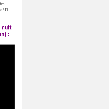
des
e FTI
 nuit
n) :