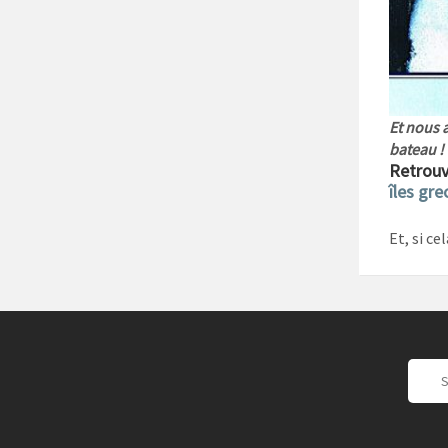
Et nous 
bateau !
Retrouv
îles gr
Et, si ce