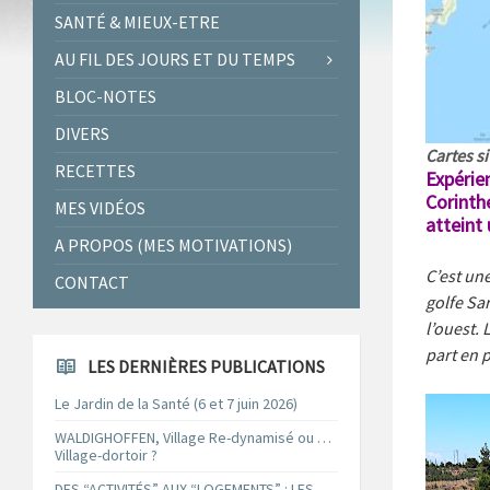
SANTÉ & MIEUX-ETRE
AU FIL DES JOURS ET DU TEMPS
BLOC-NOTES
DIVERS
Cartes si
RECETTES
Expérien
Corinth
MES VIDÉOS
atteint
A PROPOS (MES MOTIVATIONS)
C’est une
CONTACT
golfe Sa
l’ouest. 
part en p
LES DERNIÈRES PUBLICATIONS
Le Jardin de la Santé (6 et 7 juin 2026)
WALDIGHOFFEN, Village Re-dynamisé ou …
Village-dortoir ?
DES “ACTIVITÉS” AUX “LOGEMENTS” : LES