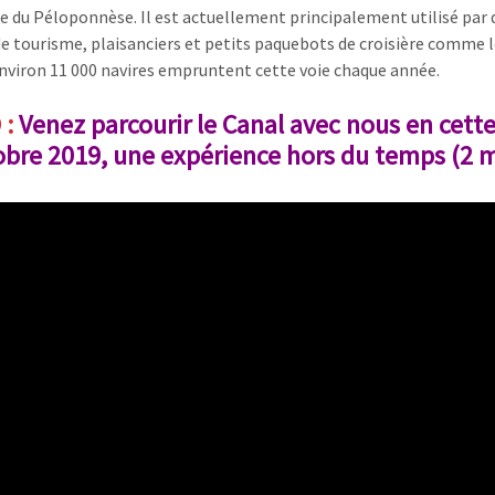
e du Péloponnèse. Il est actuellement principalement utilisé par 
de tourisme, plaisanciers et petits paquebots de croisière comme l
Environ 11 000 navires empruntent cette voie chaque année.
 :
Venez parcourir le Canal avec nous en cette
obre 2019, une expérience hors du temps (2 m