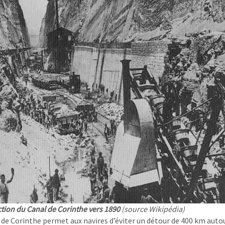
tion du Canal de Corinthe vers 1890
(source Wikipédia)
 de Corinthe permet aux navires d’éviter un détour de 400 km autou